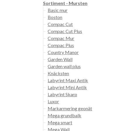
Sortiment - Mursten
Basic mur
Boston
Compac Cut
Compac Cut Plus
Compac Mur
Compac Plus
Country Manor
Garden Wall
Garden wall plus
Knäcksten
Labyrint Maxi Antik
Labyrint Mini Antik
Labyrint Skarp
Luxor
Markarmering geonät
Mega grundbalk
Mega smart
Mega Wall