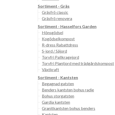
Sortiment - Gräs
Gräsfrö classic
Gräsfrö renovera
Sortiment - Hasselfors Garden
Hönsgödsel
Kogödselkompost
R-dress Rabattdress
S-jord / Såjord
Torvfri Pallkragejord
Torvfri Plantjord med trädgårdskompost
Växtkraft
Sortiment - Kantsten
Begagnad gatsten
Benders kantsten bohus radie
Bohus storgatsten
Gardia kantsten
Granitkantsten bohus benders
Kantsten