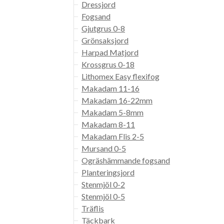
Dressjord
Fogsand
Gjutgrus 0-8
Grönsaksjord
Harpad Matjord
Krossgrus 0-18
Lithomex Easy flexifog
Makadam 11-16
Makadam 16-22mm
Makadam 5-8mm
Makadam 8-11
Makadam Flis 2-5
Mursand 0-5
Ogräshämmande fogsand
Planteringsjord
Stenmjöl 0-2
Stenmjöl 0-5
Träflis
Täckbark