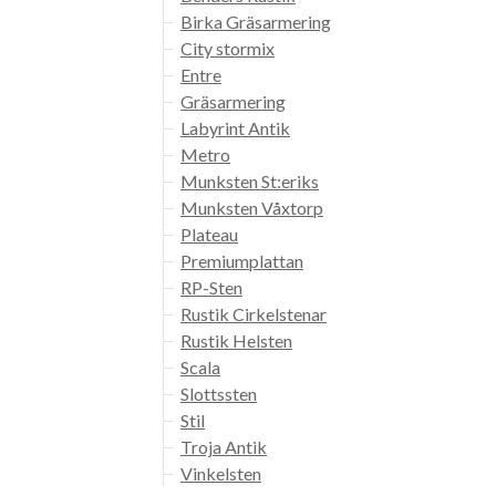
Birka Gräsarmering
City stormix
Entre
Gräsarmering
Labyrint Antik
Metro
Munksten St:eriks
Munksten Våxtorp
Plateau
Premiumplattan
RP-Sten
Rustik Cirkelstenar
Rustik Helsten
Scala
Slottssten
Stil
Troja Antik
Vinkelsten