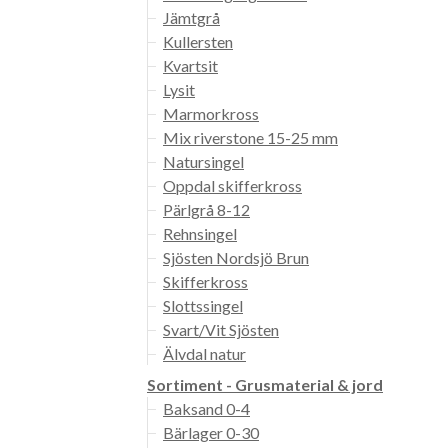
Jämtgrå
Kullersten
Kvartsit
Lysit
Marmorkross
Mix riverstone 15-25 mm
Natursingel
Oppdal skifferkross
Pärlgrå 8-12
Rehnsingel
Sjösten Nordsjö Brun
Skifferkross
Slottssingel
Svart/Vit Sjösten
Älvdal natur
Sortiment - Grusmaterial & jord
Baksand 0-4
Bärlager 0-30