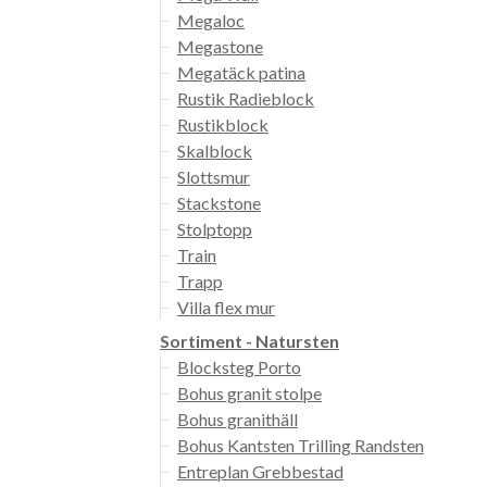
Megaloc
Megastone
Megatäck patina
Rustik Radieblock
Rustikblock
Skalblock
Slottsmur
Stackstone
Stolptopp
Train
Trapp
Villa flex mur
Sortiment - Natursten
Blocksteg Porto
Bohus granit stolpe
Bohus granithäll
Bohus Kantsten Trilling Randsten
Entreplan Grebbestad