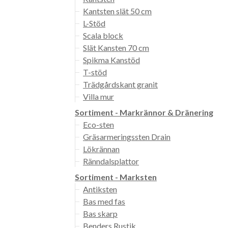
Kantsten slät 50 cm
L-Stöd
Scala block
Slät Kansten 70 cm
Spikma Kanstöd
T-stöd
Trädgårdskant granit
Villa mur
Sortiment - Markrännor & Dränering
Eco-sten
Gräsarmeringssten Drain
Lökrännan
Ränndalsplattor
Sortiment - Marksten
Antiksten
Bas med fas
Bas skarp
Benders Rustik