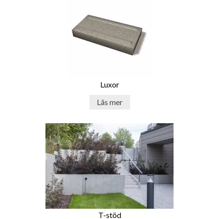
Luxor
Läs mer
T-stöd