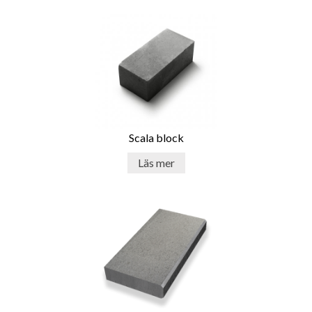
enkelsidig och är fin på en sida, då baksidan håller tillbaka
makadam och jord.
Användningsområdena är många och skapar unika
lösningar för trädgårdens olika förutsättningar. Det finns
mursten som används för inramning utav trädgården, den
låga stödmuren runt rabatten eller till den robusta
stödmuren som tar sig an höjdskillnaderna i en kuperad
tomt. Likväl den fristående muren som markerar och visar
linjen mellan tomtgräns och till exempel gatan.
Scala block
En mur är trädgårdens avdelare som står emot vindar och
Läs mer
minskar oönskat buller. Olika murstenar har olika
lösningar; allt från att limmas, till att låsa med murstenens
”klack” eller ett låssystem med plugg eller glasfiberpinnar.
Även murstenens storlek, färg och form spelar roll när man
utser trädgårdens byggstenar.
Tidlös skönhet och pålitlig hållbarhet