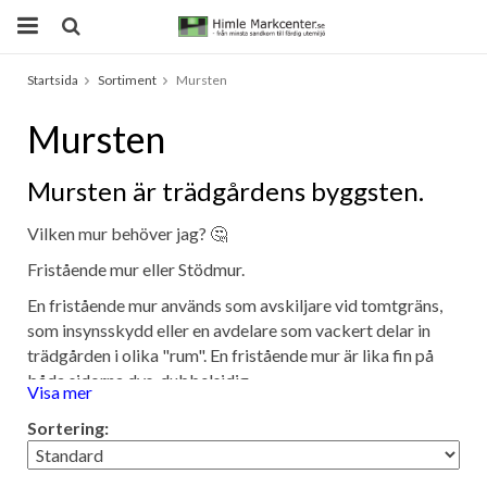
Startsida
Sortiment
Mursten
Produkten har blivit tillagd i varukorgen
Mursten
Mursten är trädgårdens byggsten.
Vilken mur behöver jag? 🤔
Fristående mur eller Stödmur.
En fristående mur används som avskiljare vid tomtgräns,
som insynsskydd eller en avdelare som vackert delar in
trädgården i olika "rum". En fristående mur är lika fin på
båda sidorna dvs. dubbelsidig.
Visa mer
En stödmur används för att ta upp nivåskillnader t.ex. en
Sortering:
slänt som är svår att klippa gräset på. Att bygga en
stödmur skapa mer utrymme i trädgården. Stödmur är