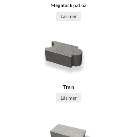
med mursten
Megatäck patina
Oavsett vilken mursten du väljer att bygga med är
Läs mer
underarbetet A och O. Med murar och murblock ordnar
du både praktiska avdelare och ger din utemiljö karaktär.
Vårt stora sortiment gör möjligheterna oräkneliga. Låt
smaken och trädgårdens stil avgöra!
Mursten är ett tidlöst och pålitligt material som har
förvandlat byggbranschen och skapat otaliga vackra och
robusta strukturer genom historien. Låt oss ta en
djupdykning i den fantastiska världen av mursten och
upptäcka varför det är det ultimata valet för ditt
byggprojekt.
Train
Läs mer
Utforska murstenens estetiska
potential för ditt byggprojekt
Mursten är mer än bara en stapelbar byggkomponent. Det