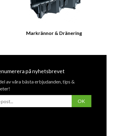
Markrännor & Dränering
enumerera på nyhetsbrevet
del av våra bästa erbjudanden, tips &
eter!
OK