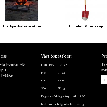
Trädgårdsdekoration
Tillbehör & redskap
 oss
Våra öppettider:
Pr
Markcenter AB
Ta 
Mån - Tors
7 - 17
rp 1
nyh
Fre 7 - 12
 Tvååker
L
ör 9 - 14
Sön Stängt
Dag före röd dag stänger vi kl 14.00
Midsommarhelgen håller vi stängt.