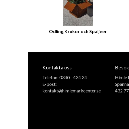
Odling,Krukor och Spaljeer
Kontakta oss
Besök
Telefon:
0340 - 434 34
Himle 
E-post:
Spanna
kontakt@himlemarkcenter.se
432 77