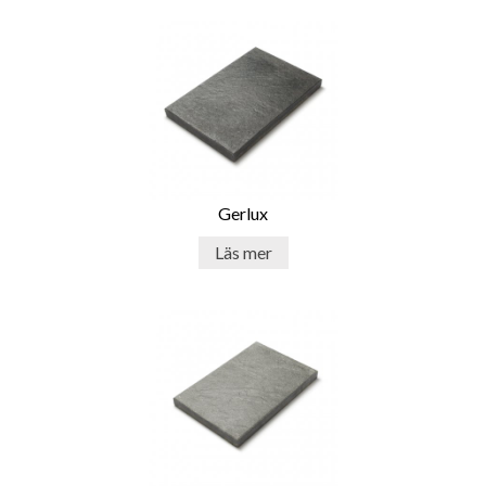
Trampstenar: En säker och elegant
lösning för ditt utomhusutrymme
Utöver att vara estetiskt tilltalande och funktionella,
erbjuder trampstenar också en rad andra fördelar. De kan
hjälpa till att skydda gräsmattor och växter från att bli
trampade på, vilket ger en mer organiserad och
välstrukturerad utomhusmiljö. Dessutom ger trampstenar
Gerlux
en stabil och jämn yta att gå på, vilket minskar risken för
att snubbla eller halka, särskilt under våta eller isiga
Läs mer
förhållanden. Trampstenar är också lätta att underhålla. En
regelbunden rengöring med vatten och mild tvål är allt
som behövs för att hålla dem rena och fräscha. Dessutom
kan du enkelt byta ut eller reparera enskilda stenar om det
behövs, vilket gör det till en kostnadseffektiv och hållbar
lösning för ditt utomhusutrymme.
Ge ditt hem en välkomnande touch
med trampstenar