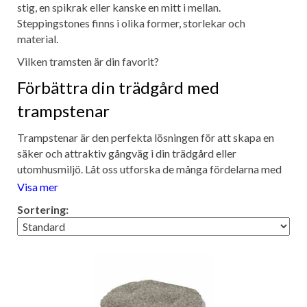
stig, en spikrak eller kanske en mitt i mellan.
Steppingstones finns i olika former, storlekar och
material.
Vilken tramsten är din favorit?
Förbättra din trädgård med
trampstenar
Trampstenar är den perfekta lösningen för att skapa en
säker och attraktiv gångväg i din trädgård eller
utomhusmiljö. Låt oss utforska de många fördelarna med
trampstenar och upptäcka hur de kan förbättra din vardag
Visa mer
och ge dig en omedelbar uppdatering till ditt
Sortering:
utomhusutrymme. Trampstenar är inte bara vackra att se
på, de är också extremt hållbara och slitstarka.
Tillverkade av material av högsta kvalitet, kan de tåla tung
belastning och fortsätta se snygga ut år efter år. Oavsett
om du behöver en gångväg genom din trädgård, längs med
din pool eller genom din uteplats, kommer trampstenar att