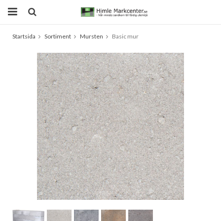
Startsida
Sortiment
Mursten
Basic mur
Produkten har blivit tillagd i varukorgen