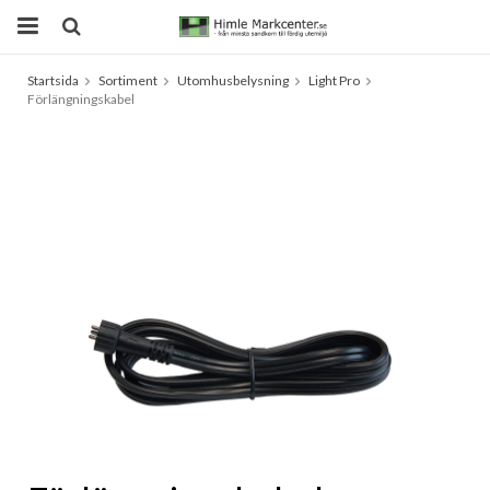
Startsida
Sortiment
Utomhusbelysning
Light Pro
Produkten har blivit tillagd i varukorgen
Förlängningskabel