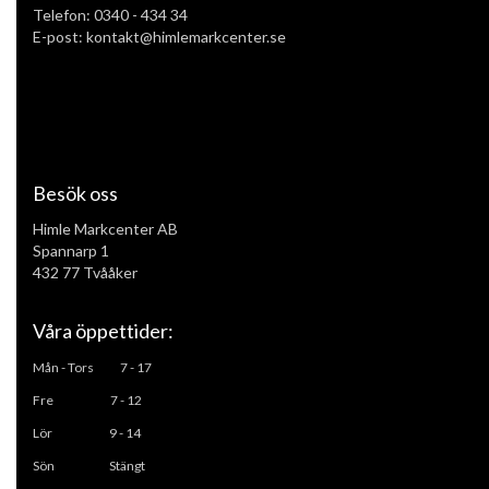
Telefon:
0340 - 434 34
E-post: kontakt@himlemarkcenter.se
Besök oss
Himle Markcenter AB
Spannarp 1
432 77 Tvååker
Våra öppettider:
Mån - Tors
7 - 17
Fre 7 - 12
L
ör 9 - 14
Sön Stängt