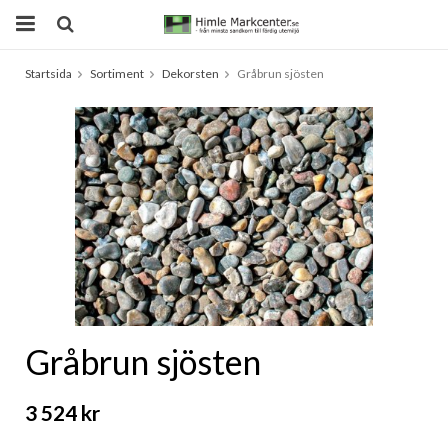
Startsida
Sortiment
Dekorsten
Gråbrun sjösten
Produkten har blivit tillagd i varukorgen
Gråbrun sjösten
3 524 kr