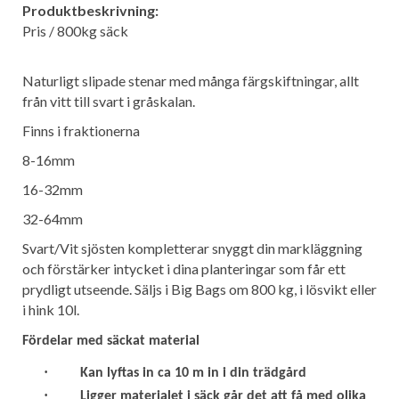
Produktbeskrivning:
Pris / 800kg säck
Naturligt slipade stenar med många färgskiftningar, allt
från vitt till svart i gråskalan.
Finns i fraktionerna
8-16mm
16-32mm
32-64mm
Svart/Vit sjösten kompletterar snyggt din markläggning
och förstärker intycket i dina planteringar som får ett
prydligt utseende. Säljs i Big Bags om 800 kg, i lösvikt eller
i hink 10l.
Fördelar med säckat material
·
Kan lyftas in ca 10 m in i din trädgård
·
Ligger materialet i säck går det att få med olika