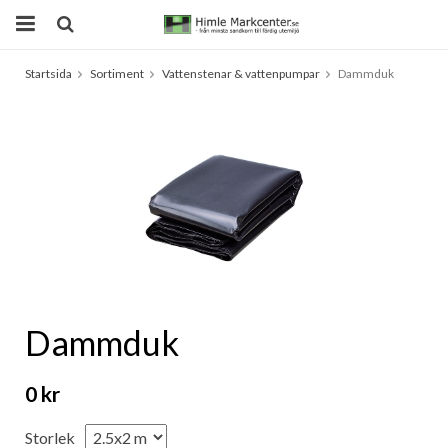
Startsida
Sortiment
Vattenstenar & vattenpumpar
Dammduk
Produkten har blivit tillagd i varukorgen
Dammduk
0 kr
Storlek