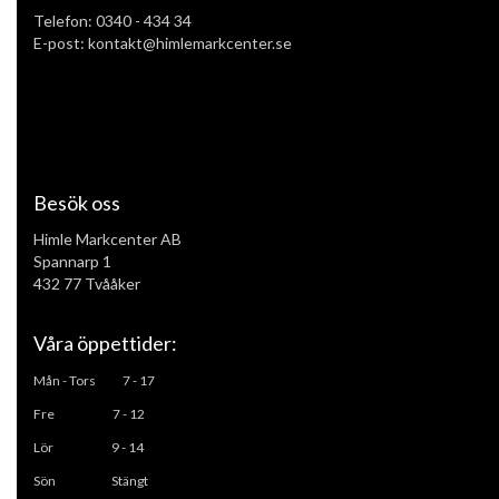
Telefon:
0340 - 434 34
E-post: kontakt@himlemarkcenter.se
Besök oss
Himle Markcenter AB
Spannarp 1
432 77 Tvååker
Våra öppettider:
Mån - Tors
7 - 17
Fre 7 - 12
L
ör 9 - 14
Sön Stängt