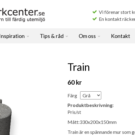
Vi förenar stort 
En kontakt räcker f
Inspiration
Tips & råd
Om oss
Kontakt
Train
60 kr
Färg
Produktbeskrivning:
Pris/st
Mått:330x200x150mm
Train är en spännande mur som g