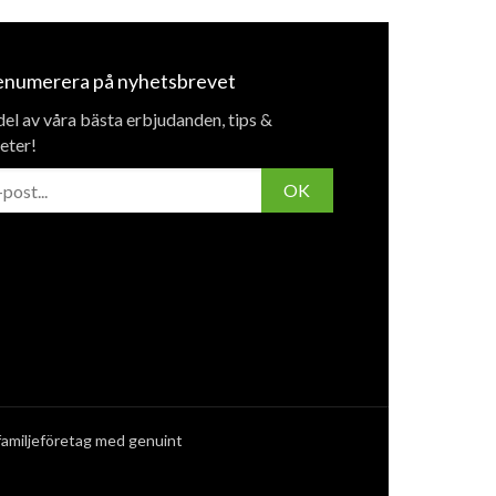
enumerera på nyhetsbrevet
del av våra bästa erbjudanden, tips &
eter!
OK
 familjeföretag med genuint