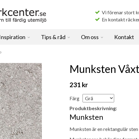
Vi förenar stort 
En kontakt räcker f
Inspiration
Tips & råd
Om oss
Kontakt
p
Munksten Våxt
231 kr
Färg
Produktbeskrivning:
Munksten
Munksten är en rektangulär sten