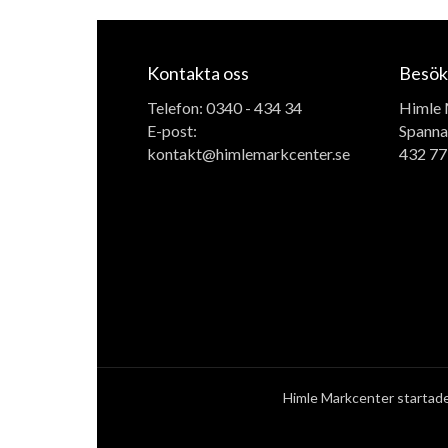
Kontakta oss
Besök
Telefon:
0340 - 434 34
Himle 
E-post:
Spanna
kontakt@himlemarkcenter.se
432 77
Himle Markcenter startades