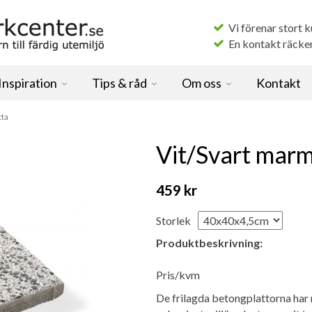
Vi förenar stort 
En kontakt räcker f
Inspiration
Tips & råd
Om oss
Kontakt
tta
Vit/Svart marm
459 kr
Storlek
Produktbeskrivning:
Pris/kvm
De frilagda betongplattorna har