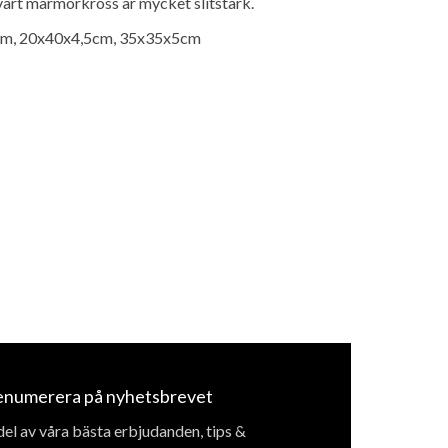
svart marmorkross är mycket slitstark.
m, 20x40x4,5cm, 35x35x5cm
enumerera på nyhetsbrevet
del av våra bästa erbjudanden, tips &