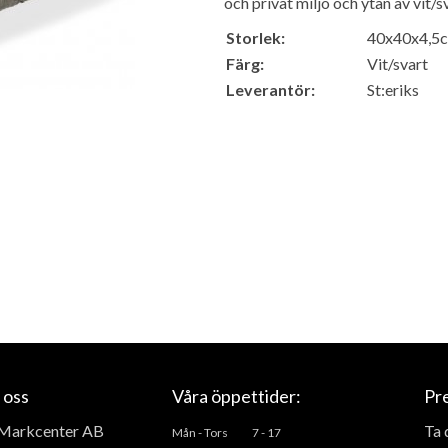
och privat miljö och ytan av vit/
Storlek:
40x40x4,5c
Färg:
Vit/svart
Leverantör:
St:eriks
 oss
Våra öppettider:
Pr
Markcenter AB
Ta 
Mån - Tors
7 - 17