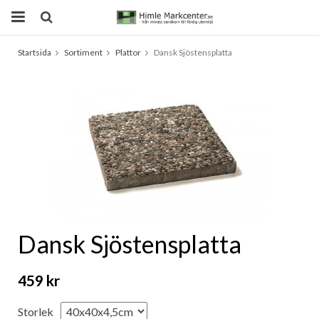
Startsida
Sortiment
Plattor
Dansk Sjöstensplatta
Produkten har blivit tillagd i varukorgen
Dansk Sjöstensplatta
459 kr
Storlek