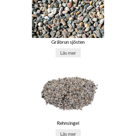
Det betyder att du kan njuta av dess skönhet och
praktiska fördelar utan att behöva ägna för mycket tid åt
underhåll.
Ge ditt utrymme en touch av lyx med
dekorsten
Gråbrun sjösten
Så om du vill ge ditt utrymme en touch av elegans, skapa en
Läs mer
unik atmosfär och njuta av långvarig skönhet, då är
dekorsten det perfekta valet för dig. Med sina estetiska
möjligheter, hållbarhet och enkelhet i installation och
underhåll, kommer dekorsten att överträffa dina
förväntningar och ge dig ett utrymme som imponerar och
inspirerar. Ta steget och låt dekorstenen förvandla ditt
utrymme till något spektakulärt.
Rehnsingel
Läs mer