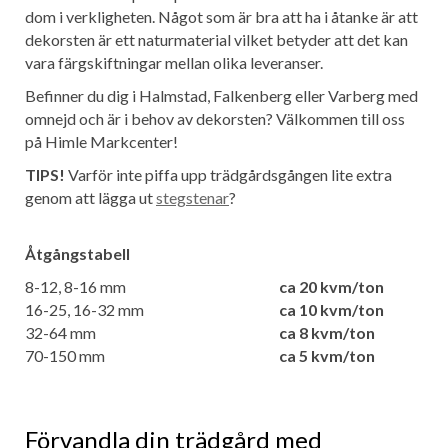
dom i verkligheten. Något som är bra att ha i åtanke är att
dekorsten är ett naturmaterial vilket betyder att det kan
vara färgskiftningar mellan olika leveranser.
Befinner du dig i Halmstad, Falkenberg eller Varberg med
omnejd och är i behov av dekorsten? Välkommen till oss
på Himle Markcenter!
TIPS!
Varför inte piffa upp trädgårdsgången lite extra
genom att lägga ut
stegstenar
?
Åtgångstabell
8-12, 8-16 mm
ca 20 kvm/ton
16-25, 16-32 mm
ca 10 kvm/ton
32-64 mm
ca 8 kvm/ton
70-150 mm
ca 5 kvm/ton
Förvandla din trädgård med