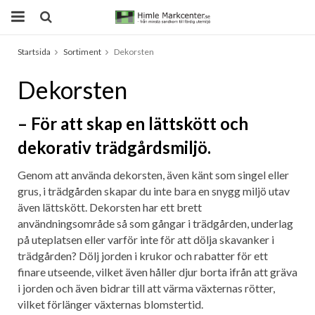
Startsida
Sortiment
Dekorsten
Produkten har blivit tillagd i varukorgen
Dekorsten
– För att skap en lättskött och
dekorativ trädgårdsmiljö.
Genom att använda dekorsten, även känt som singel eller
grus, i trädgården skapar du inte bara en snygg miljö utav
även lättskött. Dekorsten har ett brett
användningsområde så som gångar i trädgården, underlag
på uteplatsen eller varför inte för att dölja skavanker i
trädgården? Dölj jorden i krukor och rabatter för ett
finare utseende, vilket även håller djur borta ifrån att gräva
i jorden och även bidrar till att värma växternas rötter,
vilket förlänger växternas blomstertid.