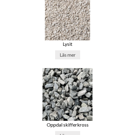
gör du inte bara ditt utrymme vackrare, utan också en
insats för att bevara vår planet för framtida generationer.
Sammanfattningsvis är dekorsten en fantastisk lösning för
att skapa en imponerande och elegant atmosfär i ditt hem,
trädgård eller företag. Med sin mångsidighet, hållbarhet
och designmöjligheter kommer dekorsten att överträffa
Lysit
dina förväntningar och bli en central del av ditt utrymme.
Så ta steget och låt dekorstenen förvandla dina visioner till
Läs mer
verklighet. Njut av dess tidlösa skönhet, enkla installation
och minimalt underhåll, och upplev en ny dimension av stil
och elegans i ditt liv.
Dekorsten: En mångsidig lösning för
trädgården
Oavsett vilket utrymme du vill förvandla, kan dekorsten
vara lösningen som tar det till nästa nivå. Låt oss titta
närmare på några specifika användningsområden där
dekorsten verkligen kan skina. I trädgården kan dekorsten
Oppdal skifferkross
användas för att skapa vackra gångvägar, eleganta