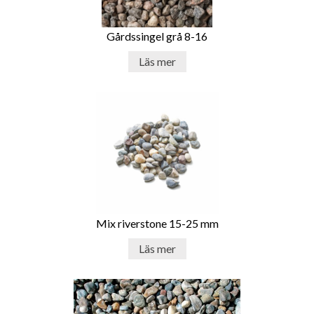
med en storslagen stenmur, en restaurang med en färgglad
mosaik eller en butik med en stilfull stenbeläggning -
Gårdssingel grå 8-16
dekorsten kan hjälpa till att skapa den rätta stämningen
och ge dina kunder en oförglömlig upplevelse. Och med sin
Läs mer
hållbarhet och motståndskraft är dekorsten ett klokt val
för högtrafikerade områden som behöver tåla slitage.
Sätt din prägel med dekorsten
En annan fördel med dekorsten är dess flexibilitet när det
gäller installation. Den kan användas på befintliga ytor
som betong eller trä, vilket gör det till ett
kostnadseffektivt alternativ jämfört med att byta ut hela
ytan. Installationen är relativt enkel och kan utföras av
professionella eller ambitiösa gör-det-självare. Med rätt
Mix riverstone 15-25 mm
förberedelse och verktyg kan du snabbt och enkelt
förvandla ditt utrymme till något extraordinärt. När det
Läs mer
gäller underhåll är dekorsten också ett användarvänligt
alternativ. Den behöver inte regelbunden rengöring eller
speciell behandling. En enkel sopning eller spolning med
vatten är oftast tillräckligt för att hålla den fräsch och ren.