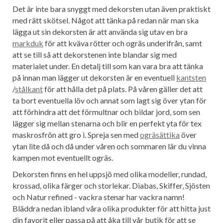
Det är inte bara snyggt med dekorsten utan även praktiskt
med rätt skötsel. Något att tänka på redan när man ska
lägga ut sin dekorsten är att använda sig utav en bra
markduk
för att kväva rötter och ogräs underifrån, samt
att se till så att dekorstenen inte blandar sig med
materialet under. En detalj till som kan vara bra att tänka
på innan man lägger ut dekorsten är en eventuell
kantsten
/
stålkant
för att hålla det på plats. På våren gäller det att
ta bort eventuella löv och annat som lagt sig över ytan för
att förhindra att det förmultnar och bildar jord, som sen
lägger sig mellan stenarna och blir en perfekt yta för tex
maskrosfrön att gro i. Spreja sen med
ogräsättika
över
ytan lite då och då under våren och sommaren lär du vinna
kampen mot eventuellt ogräs.
Dekorsten finns en hel uppsjö med olika modeller, rundad,
krossad, olika färger och storlekar. Diabas, Skiffer, Sjösten
och Natur refined - vackra stenar har vackra namn!
Bläddra nedan ibland våra olika produkter för att hitta just
din favorit eller passa på att åka till vår butik för att se