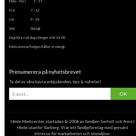
Mån - Tors
7 - 17
Fre 7 - 12
L
ör 9 - 14
Sön Stängt
Dag före röd dag stänger vi kl 14.00
Midsommarhelgen håller vi stängt.
Prenumerera på nyhetsbrevet
Ta del av våra bästa erbjudanden, tips & nyheter!
OK
Himle Markcenter startades år 2006 av familjen Serholt och finns i
Himle utanför Varberg. Vi är ett familjeföretag med genuint
intresse för markarbeten och utemiljöer.