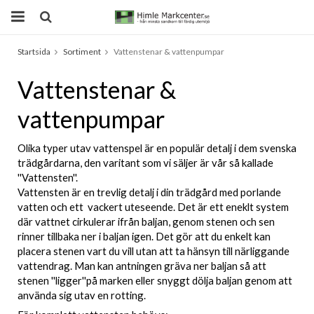
Startsida
Sortiment
Vattenstenar & vattenpumpar
Produkten har blivit tillagd i varukorgen
Vattenstenar &
vattenpumpar
Olika typer utav vattenspel är en populär detalj i dem svenska 
trädgårdarna, den varitant som vi säljer är vår så kallade 
''Vattensten''.
Vattensten är en trevlig detalj i din trädgård med porlande 
vatten och ett  vackert uteseende. Det är ett eneklt system 
där vattnet cirkulerar ifrån baljan, genom stenen och sen 
rinner tillbaka ner i baljan igen. Det gör att du enkelt kan 
placera stenen vart du vill utan att ta hänsyn till närliggande 
vattendrag. Man kan antningen gräva ner baljan så att 
stenen ''ligger''på marken eller snyggt dölja baljan genom att 
använda sig utav en rotting.