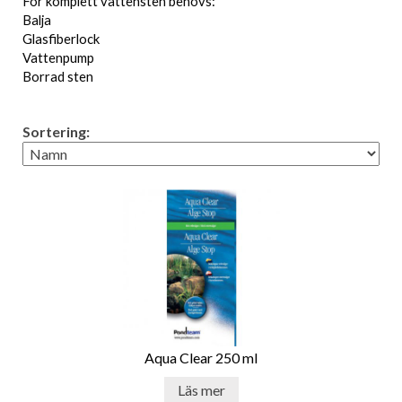
För komplett vattensten behövs:
Balja
Glasfiberlock
Vattenpump
Borrad sten
Sortering:
Aqua Clear 250 ml
Läs mer